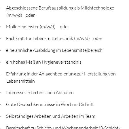
Abgeschlossene Berufsausbildung als Milchtechnologe
·
(m/w/d) oder
Molkereimeister (m/w/d) oder
·
Fachkraft für Lebensmitteltechnik (m/w/d) oder
·
eine ähnliche Ausbildung im Lebensmittelbereich
·
ein hohes Maß an Hygieneverständnis
·
Erfahrung in der Anlagenbedienung zur Herstellung von
·
Lebensmitteln
Interesse an technischen Abläufen
·
Gute Deutschkenntnisse in Wort und Schrift
·
Selbständiges Arbeiten und Arbeiten im Team
·
Bereitschaft zu Schicht- und Wochenendarbeit (3-Schicht-
·